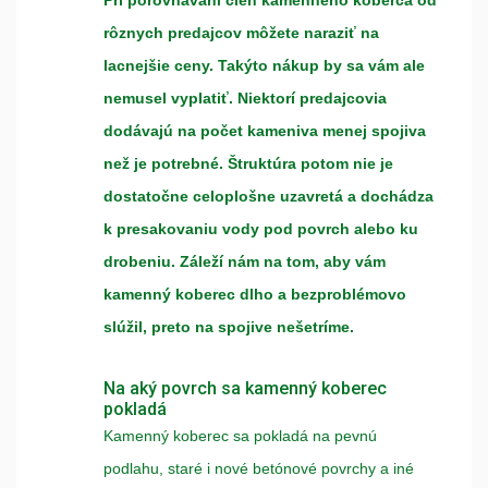
Pri porovnávaní cien kamenného koberca od
rôznych predajcov môžete naraziť na
lacnejšie ceny. Takýto nákup by sa vám ale
nemusel vyplatiť. Niektorí predajcovia
dodávajú na počet kameniva menej spojiva
než je potrebné. Štruktúra potom nie je
dostatočne celoplošne uzavretá a dochádza
k presakovaniu vody pod povrch alebo ku
drobeniu. Záleží nám na tom, aby vám
kamenný koberec dlho a bezproblémovo
slúžil, preto na spojive nešetríme.
Na aký povrch sa kamenný koberec
pokladá
Kamenný koberec sa pokladá na pevnú
podlahu, staré i nové betónové povrchy a iné