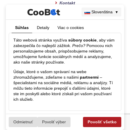
Kontakt
Slovenština
▼
Súhlas
Detaily
Viac o cookies
Táto webová stránka využíva
súbory cookie
, aby vám
SLEDUJTE NÁS NA FACEBOOKU
zabezpečila čo najlepší zážitok.
Prečo?
Pomocou nich
personalizujeme obsah, prispôsobujeme reklamy,
umožňujeme funkcie sociálnych médií a analyzujeme,
ako naše stránky používate.
Údaje, ktoré o vašom správaní na webe
zhromažďujeme, zdieľame s našimi
partnermi
–
špecialistami na sociálne médiá, reklamu a analýzy. Tí
môžu tieto informácie prepojiť s ďalšími údajmi, ktoré
ste im poskytli alebo ktoré získali pri vašom používaní
ich služieb.
© NatureStone.cz, 2021 | Všetky práva vyhradené
Odmietnuť
Povoliť výber
Povoliť všetko