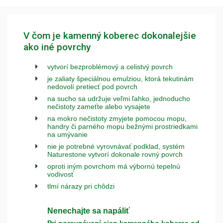
V čom je kamenný koberec dokonalejšie
ako iné povrchy
vytvorí bezproblémový a celistvý povrch
je zaliaty špeciálnou emulziou, ktorá tekutinám
nedovolí pretiecť pod povrch
na sucho sa udržuje veľmi ľahko, jednoducho
nečistoty zameťte alebo vysajete
na mokro nečistoty zmyjete pomocou mopu,
handry či parného mopu bežnými prostriedkami
na umývanie
nie je potrebné vyrovnávať podklad, systém
Naturestone vytvorí dokonale rovný povrch
oproti iným povrchom má výbornú tepelnú
vodivosť
tlmí nárazy pri chôdzi
Nenechajte sa napáliť