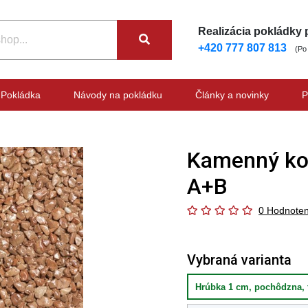
Realizácia pokládky
+420 777 807 813
(Po
Pokládka
Návody na pokládku
Články a novinky
P
Kamenný kob
A+B
0 Hodnoten
Vybraná varianta
Hrúbka 1 cm, pochôdzna, 