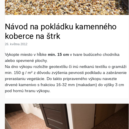
Návod na pokládku kamenného
koberce na štrk
26. května 2012
Vykopte miesto v hĺbke
min. 15 cm
v tvare budúceho chodníka
alebo spevnené plochy.
Na dno výkopu rozložte geotextíliu či inú netkanú textíliu o gramáži
min. 150 g / m² z dôvodu zvýšenia pevnosti podkladu a zabránenie
prerastaniu vegetácie. Do takto pripraveného výkopu navezte
drvené kamenivo s frakciou 16-32 mm (makadam) do výšky 3 cm
pod hornú hranu výkopu.