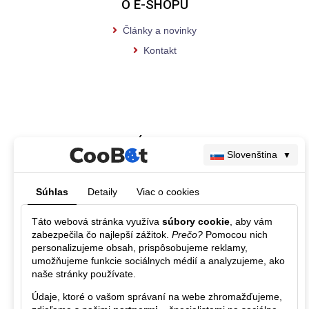
O E-SHOPU
Články a novinky
Kontakt
SLEDUJTE NÁS NA FACEBOOKU
Slovenština
▼
Súhlas
Detaily
Viac o cookies
Táto webová stránka využíva
súbory cookie
, aby vám
zabezpečila čo najlepší zážitok.
Prečo?
Pomocou nich
personalizujeme obsah, prispôsobujeme reklamy,
umožňujeme funkcie sociálnych médií a analyzujeme, ako
naše stránky používate.
Údaje, ktoré o vašom správaní na webe zhromažďujeme,