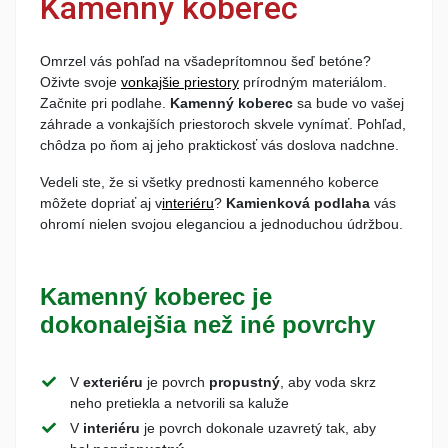
Kamenný koberec
Omrzel vás pohľad na všadeprítomnou šeď betóne?
Oživte svoje
vonkajšie priestory
prírodným materiálom.
Začnite pri podlahe.
Kamenný koberec
sa bude vo vašej
záhrade a vonkajších priestoroch skvele vynímať. Pohľad,
chôdza po ňom aj jeho praktickosť vás doslova nadchne.
Vedeli ste, že si všetky prednosti kamenného koberce
môžete dopriať aj v
interiéru
?
Kamienková podlaha
vás
ohromí nielen svojou eleganciou a jednoduchou údržbou.
Kamenný koberec je
dokonalejšia než iné povrchy
V
exteriéru
je povrch
propustný
, aby voda skrz
neho pretiekla a netvorili sa kaluže
V
interiéru
je povrch dokonale uzavretý tak, aby