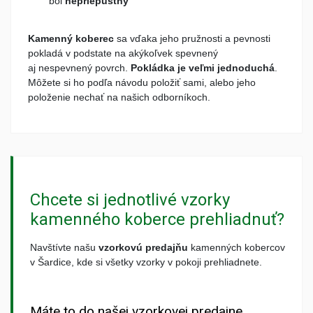
bol
nepriepustný
Kamenný koberec
sa vďaka jeho pružnosti a pevnosti
pokladá v podstate na akýkoľvek spevnený
aj nespevnený povrch.
Pokládka je veľmi jednoduchá
.
Môžete si ho podľa návodu položiť sami, alebo jeho
položenie nechať na našich odborníkoch.
Chcete si jednotlivé vzorky
kamenného koberce prehliadnuť?
Navštívte našu
vzorkovú predajňu
kamenných kobercov
v Šardice, kde si všetky vzorky v pokoji prehliadnete.
Máte to do našej vzorkovej predajne