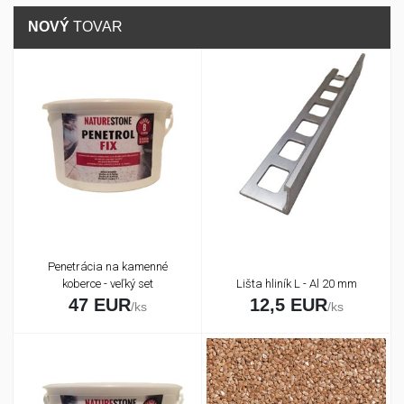
NOVÝ
TOVAR
Penetrácia na kamenné
koberce - veľký set
Lišta hliník L - Al 20 mm
47 EUR
12,5 EUR
/ks
/ks