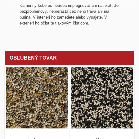
Kamenný koberec netreba impregnovať ani natierať. Je
bezproblémový, neprerastá cez neho tráva ani iná
burina. V interiéri ho zametiete alebo vysajete. V
exteriéri ho očistíte tlakovým čističom.
OBĽÚBENÝ TOVAR