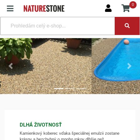
0
Previous
Next
DLHÁ ŽIVOTNOSŤ
Kamienkový koberec vďaka špeciálnej emulzii zostane
krásny a bezchybný o mnoho rokov dlhšie než