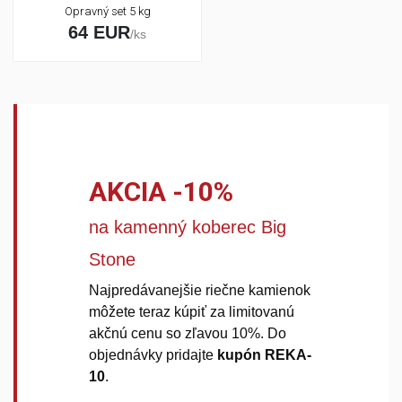
Opravný set 5 kg
64 EUR
/ks
AKCIA -10%
na kamenný koberec Big
Stone
Najpredávanejšie riečne kamienok
môžete teraz kúpiť za limitovanú
akčnú cenu so zľavou 10%. Do
objednávky pridajte
kupón REKA-
10
.