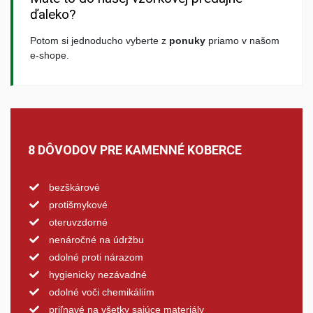
ďaleko?
Potom si jednoducho vyberte z
ponuky
priamo v našom
e-shope.
8 DÔVODOV PRE KAMENNÉ KOBERCE
bezškárové
protišmykové
oteruvzdorné
nenáročné na údržbu
odolné proti nárazom
hygienicky nezávadné
odolné voči chemikáliím
priľnavé na všetky sajúce materiály