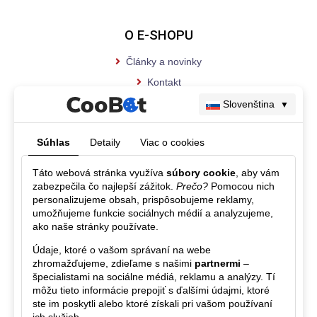
O E-SHOPU
Články a novinky
Kontakt
Slovenština
▼
Súhlas
Detaily
Viac o cookies
Táto webová stránka využíva
súbory cookie
, aby vám
SLEDUJTE NÁS NA FACEBOOKU
zabezpečila čo najlepší zážitok.
Prečo?
Pomocou nich
personalizujeme obsah, prispôsobujeme reklamy,
umožňujeme funkcie sociálnych médií a analyzujeme,
ako naše stránky používate.
Údaje, ktoré o vašom správaní na webe
zhromažďujeme, zdieľame s našimi
partnermi
–
špecialistami na sociálne médiá, reklamu a analýzy. Tí
môžu tieto informácie prepojiť s ďalšími údajmi, ktoré
ste im poskytli alebo ktoré získali pri vašom používaní