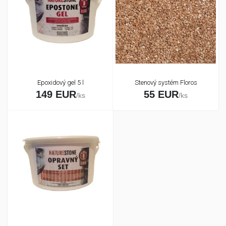
Epoxidový gel 5 l
Stenový systém Floros
149 EUR
55 EUR
/ks
/ks