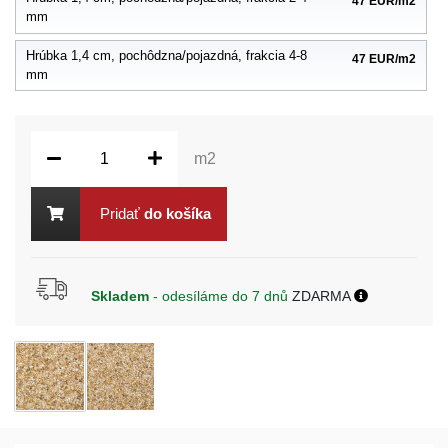
47 EUR/m2
mm
Hrúbka 1,4 cm, pochôdzna/pojazdná, frakcia 4-8
47 EUR/m2
mm
m2
Pridať
do košíka
Skladem
- odesíláme do 7 dnů
ZDARMA