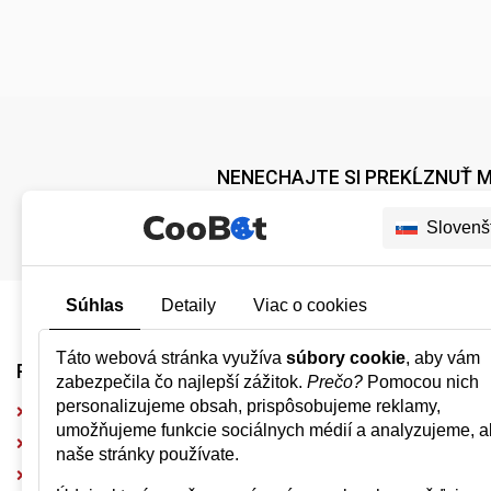
NENECHAJTE SI PREKĹZNUŤ M
Slovenš
Súhlas
Detaily
Viac o cookies
Táto webová stránka využíva
súbory cookie
, aby vám
PONÚKAME
UŽITOČNÉ 
zabezpečila čo najlepší zážitok.
Prečo?
Pomocou nich
personalizujeme obsah, prispôsobujeme reklamy,
Kamenný koberec do exteriéru
Doprava a pl
umožňujeme funkcie sociálnych médií a analyzujeme, a
Kamenný koberec do interiéru
Obchodné p
naše stránky používate.
Kamenný koberec na steny
Zásady ochr