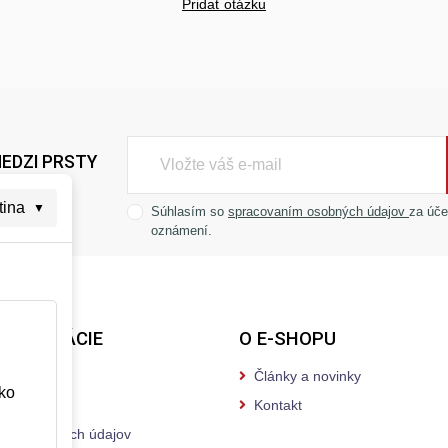
Pridať otázku
EDZI PRSTY
tina
▼
Súhlasím so
spracovaním osobných údajov
za úče
oznámení.
INFORMÁCIE
O E-SHOPU
atba
Články a novinky
ko
odmienky
Kontakt
any osobných údajov