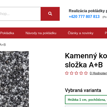
Realizácia pokládky
+420 777 807 813
(Po
Pokládka
Návody na pokládku
Články a novinky
P
 A+B
Kamenný kob
složka A+B
0 Hodnoten
Vybraná varianta
Hrúbka 1 cm, pochôdzna, 