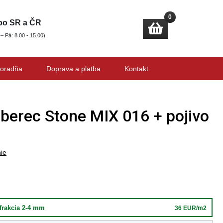
0
 po SR a ČR
 – Pá: 8.00 - 15.00)
oradňa
Doprava a platba
Kontakt
erec Stone MIX 016 + pojivo
ie
frakcia 2-4 mm
36 EUR/m2