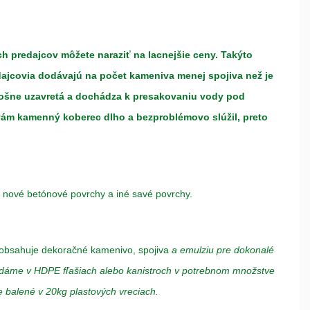
 predajcov môžete naraziť na lacnejšie ceny. Takýto
dajcovia dodávajú na počet kameniva menej spojiva než je
plošne uzavretá a dochádza k presakovaniu vody pod
vám kamenný koberec dlho a bezproblémovo slúžil, preto
 nové betónové povrchy a iné savé povrchy.
obsahuje dekoračné kamenivo, spojiva
a emulziu pre dokonalé
odáme v HDPE fľašiach alebo kanistroch v potrebnom množstve
 balené v 20kg plastových vreciach.