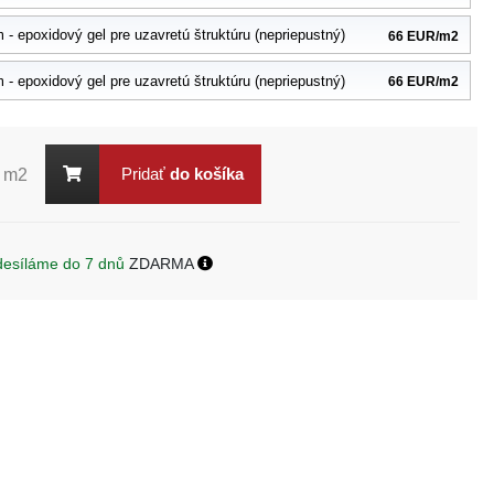
- epoxidový gel pre uzavretú štruktúru (nepriepustný)
66 EUR/m2
- epoxidový gel pre uzavretú štruktúru (nepriepustný)
66 EUR/m2
Pridať
do košíka
m2
desíláme do 7 dnů
ZDARMA