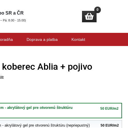
0
 po SR a ČR
 – Pá: 8.00 - 15.00)
oradňa
Doprava a platba
Kontakt
koberec Ablia + pojivo
ie
m - akrylátový gel pre otvorenú štruktúru
50 EUR/m2
- akrylátový gel pre otvorenú štruktúru (nepriepustný)
50 EUR/m2