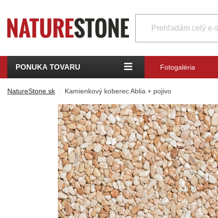
PONUKA TOVARU
Fotogaléria
NatureStone.sk
Kamienkový koberec Ablia + pojivo