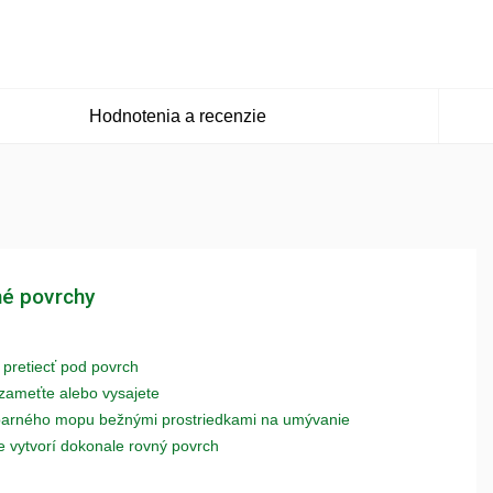
Hodnotenia a recenzie
né povrchy
 pretiecť pod povrch
 zameťte alebo vysajete
parného mopu bežnými prostriedkami na umývanie
e vytvorí dokonale rovný povrch