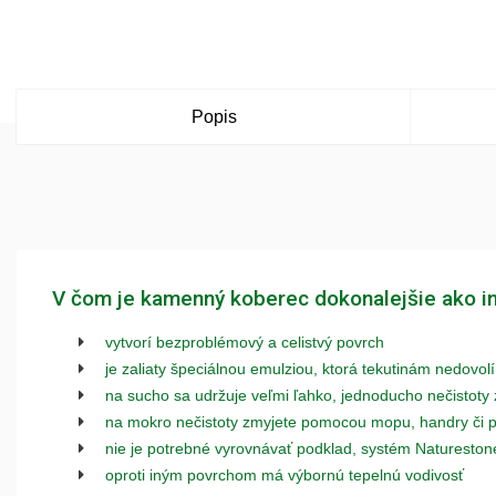
Popis
V čom je kamenný koberec dokonalejšie ako i
vytvorí bezproblémový a celistvý povrch
je zaliaty špeciálnou emulziou, ktorá tekutinám nedovolí
na sucho sa udržuje veľmi ľahko, jednoducho nečistoty
na mokro nečistoty zmyjete pomocou mopu, handry či 
nie je potrebné vyrovnávať podklad, systém Natureston
oproti iným povrchom má výbornú tepelnú vodivosť