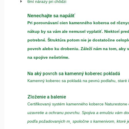
tlmí nárazy pri chôdzi
Nenechajte sa napáliť
Pri porovnávaní cien kamenného koberca od rôznych
nákup by sa vám ale nemusel vyplatiť. Niektorí pre
potrebné. Štruktúra potom nie je dostatočne celo
povrch alebo ku drobeniu. Záleží nám na tom, aby 
na spojive nešetríme.
Na aký povrch sa kamenný koberec pokladá
Kamenný koberec sa pokladá na pevnú podlahu, staré i
Zloženie a balenie
Certifikovaný systém kamenného koberce Naturestone 
uzavretie a ochranu povrchu. Spojiva a emulziu vám d
podľa požadovaných m˛ spoločne s kamenivom, ktoré je