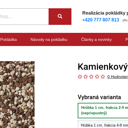
Realizácia pokládky
+420 777 807 813
(Po
Pokládka
Návody na pokládku
Články a novinky
P
Kamienkový 
0 Hodnoten
Vybraná varianta
Hrúbka 1 cm, frakcia 2-4 m
(nepriepustný)
Hrúbka 1 cm, frakcia 4-8 mm 