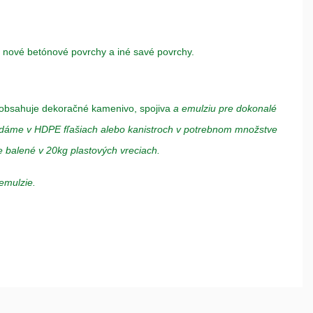
 nové betónové povrchy a iné savé povrchy.
obsahuje dekoračné kamenivo, spojiva
a emulziu pre dokonalé
odáme v HDPE fľašiach alebo kanistroch v potrebnom množstve
 balené v 20kg plastových vreciach.
emulzie.