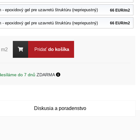
- epoxidový gel pre uzavretú štruktúru (nepriepustný)
66 EUR/m2
- epoxidový gel pre uzavretú štruktúru (nepriepustný)
66 EUR/m2
Pridať
do košíka
m2
desíláme do 7 dnů
ZDARMA
Diskusia a poradenstvo