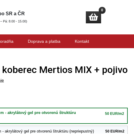
0
 po SR a ČR
 – Pá: 8.00 - 15.00)
oradňa
Doprava a platba
Kontakt
koberec Mertios MIX + pojivo
ie
m - akrylátový gel pre otvorenú štruktúru
50 EUR/m2
- akrylátový gel pre otvorenú štruktúru (nepriepustný)
50 EUR/m2