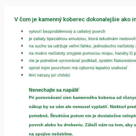
V čom je kamenný koberec dokonalejšie ako i
vytvorí bezproblémový a celistvý povrch
je zaliaty špeciálnou emulziou, ktorá tekutinám nedovolí
na sucho sa udržuje veľmi ľahko, jednoducho nečistoty
na mokro nečistoty zmyjete pomocou mopu, handry či 
nie je potrebné vyrovnávať podklad, systém Natureston
oproti iným povrchom má výbornú tepelnú vodivosť
tlmí nárazy pri chôdzi
Nenechajte sa napáliť
Pri porovnávaní cien kamenného koberca od rôznych
nákup by sa vám ale nemusel vyplatiť. Niektorí pre
potrebné. Štruktúra potom nie je dostatočne celo
povrch alebo ku drobeniu. Záleží nám na tom, aby 
na spojive nešetríme.