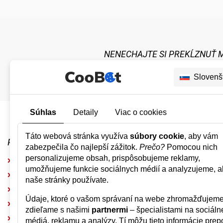
NENECHAJTE SI PREKĹZNUŤ 
Slovenš
Súhlas
Detaily
Viac o cookies
Táto webová stránka využíva
súbory cookie
, aby vám
PONÚKAME
UŽITOČNÉ 
zabezpečila čo najlepší zážitok.
Prečo?
Pomocou nich
personalizujeme obsah, prispôsobujeme reklamy,
Kamenný koberec do exteriéru
Doprava a p
umožňujeme funkcie sociálnych médií a analyzujeme, a
Kamenný koberec do interiéru
Obchodné 
naše stránky používate.
Kamenný koberec na steny
Zásady och
Údaje, ktoré o vašom správaní na webe zhromažďujeme
Chemické prísady a zmesi
Návody na 
zdieľame s našimi
partnermi
– špecialistami na sociáln
Príslušenstvo a náradie
Fotogaléria
médiá, reklamu a analýzy. Tí môžu tieto informácie prepo