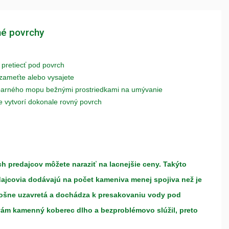
né povrchy
 pretiecť pod povrch
 zameťte alebo vysajete
parného mopu bežnými prostriedkami na umývanie
e vytvorí dokonale rovný povrch
 predajcov môžete naraziť na lacnejšie ceny. Takýto
dajcovia dodávajú na počet kameniva menej spojiva než je
plošne uzavretá a dochádza k presakovaniu vody pod
vám kamenný koberec dlho a bezproblémovo slúžil, preto